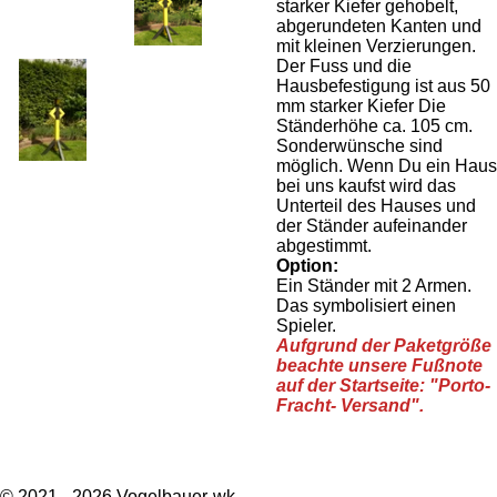
starker Kiefer gehobelt,
abgerundeten Kanten und
mit kleinen Verzierungen.
Der Fuss und die
Hausbefestigung ist aus 50
mm starker Kiefer Die
Ständerhöhe ca. 105 cm.
Sonderwünsche sind
möglich. Wenn Du ein Haus
bei uns kaufst wird das
Unterteil des Hauses und
der Ständer aufeinander
abgestimmt.
Option:
Ein Ständer mit 2 Armen.
Das symbolisiert einen
Spieler.
Aufgrund der Paketgröße
beachte unsere Fußnote
auf der Startseite:
"Porto-
Fracht- Versand".
© 2021 - 2026 Vogelbauer-wk