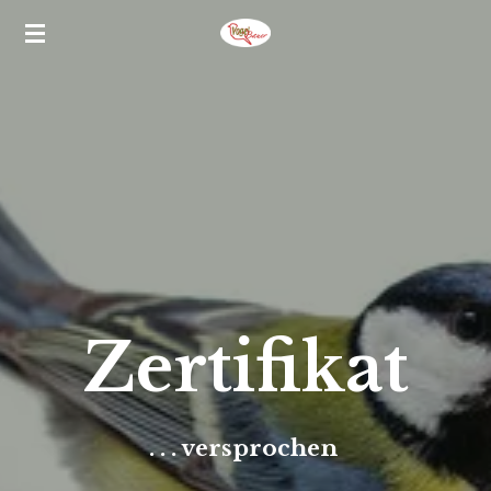
Zum
Hauptinhalt
springen
Zertifikat
. . . versprochen