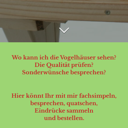
Wo kann ich die Vogelhäuser sehen?
Die Qualität prüfen?
Sonderwünsche besprechen?
Hier könnt Ihr mit mir fachsimpeln,
besprechen, quatschen,
Eindrücke sammeln
und bestellen.