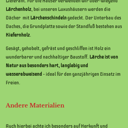
Lieferant. Für die Häuser verwenden wir über-wiegend
Lärchenholz
, bei unseren Luxushäusern werden die
Dächer mit
Lärchenschindeln
gedeckt. Der Unterbau des
Daches, die Grundplatte sowie der Standfuß bestehen aus
Kiefernholz
.
Gesägt, gehobelt, gefräst und geschliffen ist Holz ein
wunderbarer und nachhaltiger Baustoff.
Lärche ist von
Natur aus besonders hart, langlebig und
wasserabweisend
– ideal für den ganzjährigen Einsatz im
Freien.
Andere Materialien
Auch hierbei achte ich besonders auf Herkunft und