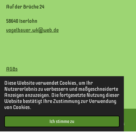
Auf der Brüche 24
58640 Iserlohn
vogelbauer.wk@web.de
AGBs
Diese Website verwendet Cookies, um Ihr
Widerrufsrecht
Nutzererlebnis zu verbessern und maßgeschneiderte
Anzeigen anzuzeigen. Die fortgesetzte Nutzung dieser
Datenschutz
Website bestätigt Ihre Zustimmung zur Verwendung
von Cookies.
Impressum
Ich stimme zu
E-Mail
Telefon
Karte
Facebook